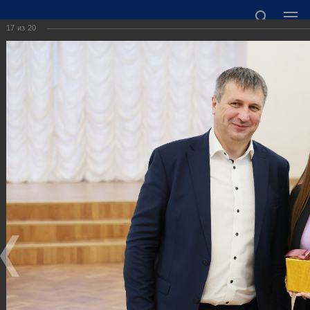
17
из
20
ОФИЦИАЛЬНЫЙ САЙТ АДМИНИСТРАЦИИ
ГОРОДСКОГО ОКРУГА ГОРОД ДЗЕРЖИНСК
НИЖЕГОРОДСКОЙ ОБЛАСТИ
Точный прогноз погоды в Дзержинске
https://world-weather.ru/informers/
🛜Карта WiFi🛜
606000 Нижегородская область, г. Дзержинск,
пл. Дзержинского, д. 1