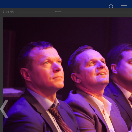
7
из
48
ОФИЦИАЛЬНЫЙ САЙТ АДМИНИСТРАЦИИ
ГОРОДСКОГО ОКРУГА ГОРОД ДЗЕРЖИНСК
НИЖЕГОРОДСКОЙ ОБЛАСТИ
Точный прогноз погоды в Дзержинске
https://world-weather.ru/informers/
🛜Карта WiFi🛜
606000 Нижегородская область, г. Дзержинск,
пл. Дзержинского, д. 1