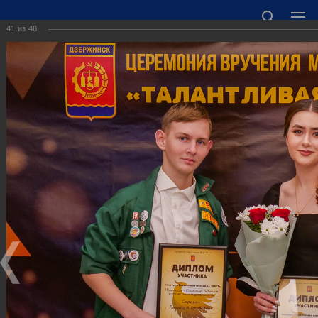
41
из
48
ОФИЦИАЛЬНЫЙ САЙТ АДМИНИСТРАЦИИ
ГОРОДСКОГО ОКРУГА ГОРОД ДЗЕРЖИНСК
НИЖЕГОРОДСКОЙ ОБЛАСТИ
Точный прогноз погоды в Дзержинске
https://world-weather.ru/informers/
🛜Карта WiFi🛜
606000 Нижегородская область, г. Дзержинск,
пл. Дзержинского, д. 1