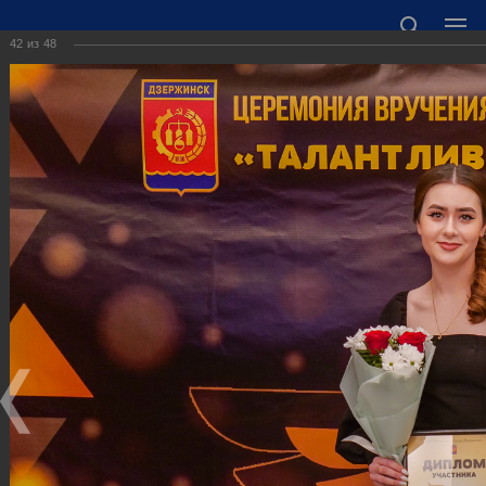
42
из
48
ОФИЦИАЛЬНЫЙ САЙТ АДМИНИСТРАЦИИ
ГОРОДСКОГО ОКРУГА ГОРОД ДЗЕРЖИНСК
НИЖЕГОРОДСКОЙ ОБЛАСТИ
Точный прогноз погоды в Дзержинске
https://world-weather.ru/informers/
🛜Карта WiFi🛜
606000 Нижегородская область, г. Дзержинск,
пл. Дзержинского, д. 1