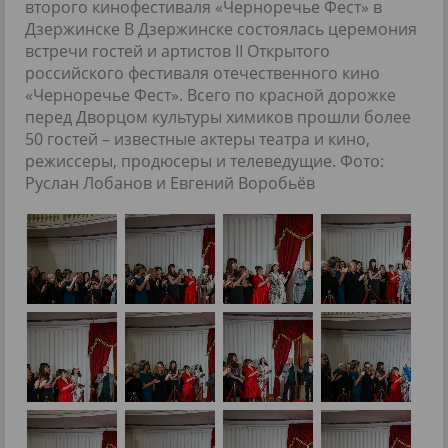
второго кинофестиваля «Черноречье Фест» в
Дзержинске В Дзержинске состоялась церемония
встречи гостей и артистов II Открытого
российского фестиваля отечественного кино
«Черноречье Фест». Всего по красной дорожке
перед Дворцом культуры химиков прошли более
50 гостей – известные актеры театра и кино,
режиссеры, продюсеры и телеведущие. Фото:
Руслан Лобанов и Евгений Воробьёв