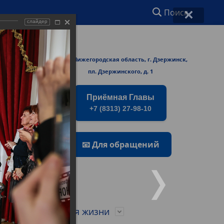
Поиск
слайдер
ржинске
606000 Нижегородская область, г. Дзержинск,
rmers/
пл. Дзержинского, д. 1
Приёмная Главы
+7 (8313) 27-98-10
📧 Для обращений
о
Город для жизни