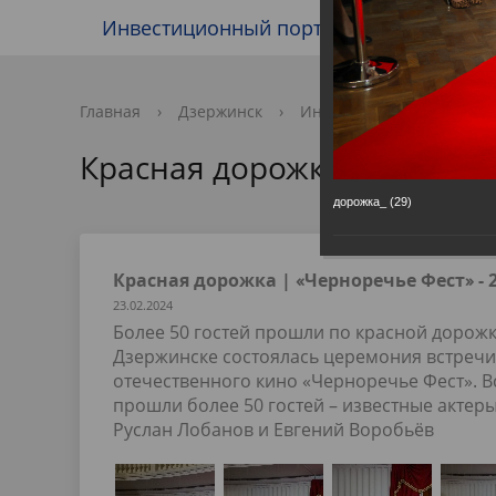
Инвестиционный портал
Чернор
Новости и события городского округа
Глава города
Коммунальное хозяйство
Экономика
Образование
Инвестиционный уполномоченный
Новости
Новости
Информа
Админист
Дороги и
Инвести
Здравоо
Инвести
Афиши
Програм
Главная
›
Дзержинск
›
Информация о городе
›
меропри
Газета "Дзержинские ведомости"
Экология
Потребительский рынок
Спорт
Инфраструктура поддержки бизнеса
Партнеры
Телефон
Наружна
Жилищн
Подать з
Красная дорожка | «Чернор
Муниципальные финансы
и инвесторов
Муницип
земельн
Муниципальное имущество
Всероссийская перепись населения
Муницип
Комисси
дорожка_ (29)
отноше
Поселки городского округа
Противо
несовер
Прокуратура информирует
Обработ
Красная дорожка | «Черноречье Фест» - 
23.02.2024
Экопромышленный парк
Муницип
Более 50 гостей прошли по красной дорожк
стандарт
Дзержинске состоялась церемония встречи г
отечественного кино «Черноречье Фест». 
прошли более 50 гостей – известные актеры
Руслан Лобанов и Евгений Воробьёв