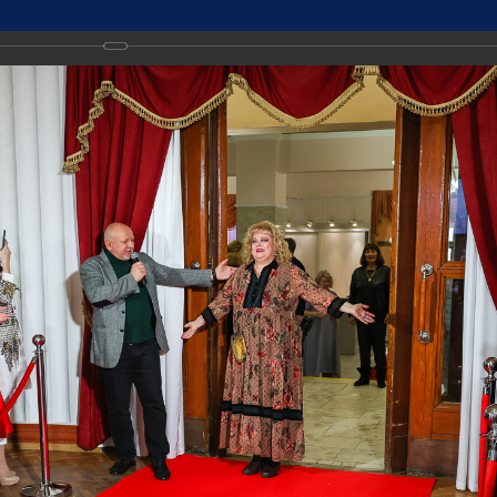
ДМИНИСТРАЦИИ
Точный прогноз погоды в Дзе
РОД ДЗЕРЖИНСК
https://world-weather.ru/info
ТИ
🛜Карта WiFi🛜
Городская среда
Экономика и имуществ