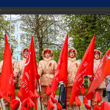
ДМИНИСТРАЦИИ
Точный прогноз погоды в Дзе
РОД ДЗЕРЖИНСК
https://world-weather.ru/info
ТИ
🛜Карта WiFi🛜
Городская среда
Экономика и имуществ