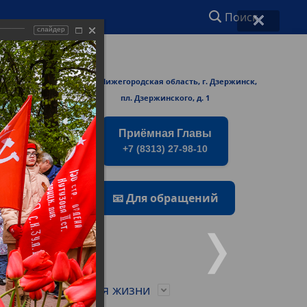
Поиск
слайдер
ржинске
606000 Нижегородская область, г. Дзержинск,
rmers/
пл. Дзержинского, д. 1
Приёмная Главы
+7 (8313) 27-98-10
📧 Для обращений
о
Город для жизни