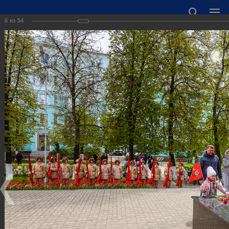
6
из
54
ОФИЦИАЛЬНЫЙ САЙТ АДМИНИСТРАЦИИ
ГОРОДСКОГО ОКРУГА ГОРОД ДЗЕРЖИНСК
НИЖЕГОРОДСКОЙ ОБЛАСТИ
Точный прогноз погоды в Дзержинске
https://world-weather.ru/informers/
🛜Карта WiFi🛜
606000 Нижегородская область, г. Дзержинск,
пл. Дзержинского, д. 1