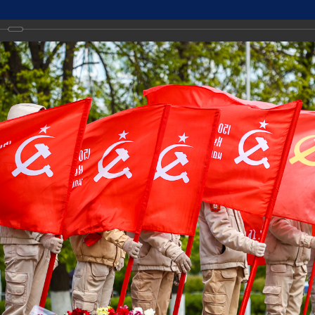
ДМИНИСТРАЦИИ
Точный прогноз погоды в Дзе
РОД ДЗЕРЖИНСК
https://world-weather.ru/info
ТИ
🛜Карта WiFi🛜
Городская среда
Экономика и имуществ