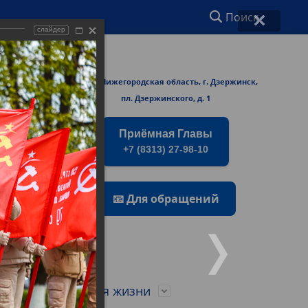
Поиск
слайдер
ржинске
606000 Нижегородская область, г. Дзержинск,
rmers/
пл. Дзержинского, д. 1
Приёмная Главы
+7 (8313) 27-98-10
📧 Для обращений
о
Город для жизни