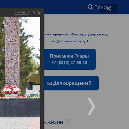
Поиск
слайдер
ржинске
606000 Нижегородская область, г. Дзержинск,
rmers/
пл. Дзержинского, д. 1
Приёмная Главы
+7 (8313) 27-98-10
📧 Для обращений
о
Город для жизни