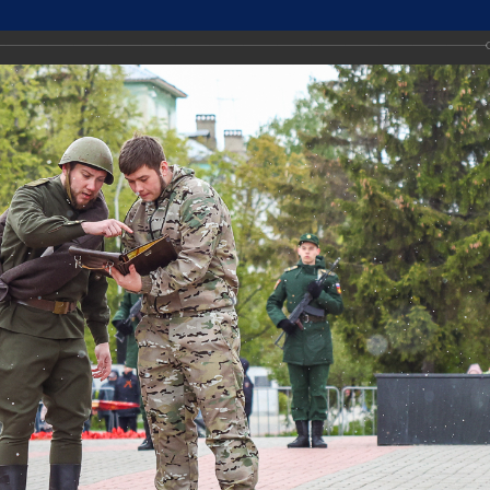
ДМИНИСТРАЦИИ
Точный прогноз погоды в Дзе
РОД ДЗЕРЖИНСК
https://world-weather.ru/info
ТИ
🛜Карта WiFi🛜
Городская среда
Экономика и имуществ