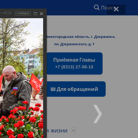
Поиск
слайдер
ржинске
606000 Нижегородская область, г. Дзержинск,
rmers/
пл. Дзержинского, д. 1
Приёмная Главы
+7 (8313) 27-98-10
📧 Для обращений
о
Город для жизни