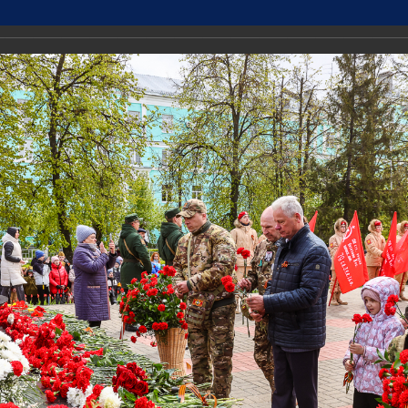
ДМИНИСТРАЦИИ
Точный прогноз погоды в Дзе
РОД ДЗЕРЖИНСК
https://world-weather.ru/info
ТИ
🛜Карта WiFi🛜
Городская среда
Экономика и имуществ