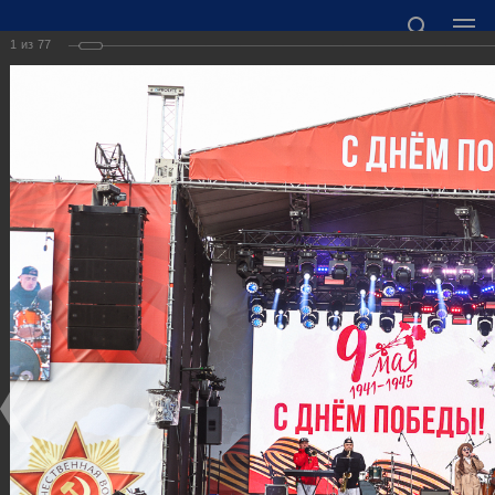
1
из
77
ОФИЦИАЛЬНЫЙ САЙТ АДМИНИСТРАЦИИ
ГОРОДСКОГО ОКРУГА ГОРОД ДЗЕРЖИНСК
НИЖЕГОРОДСКОЙ ОБЛАСТИ
Точный прогноз погоды в Дзержинске
https://world-weather.ru/informers/
🛜Карта WiFi🛜
606000 Нижегородская область, г. Дзержинск,
пл. Дзержинского, д. 1