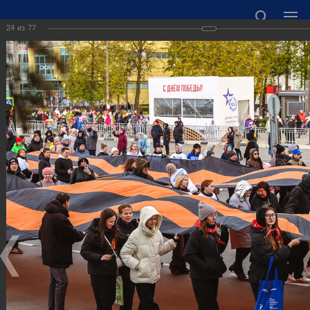
24
из
77
ОФИЦИАЛЬНЫЙ САЙТ АДМИНИСТРАЦИИ
ГОРОДСКОГО ОКРУГА ГОРОД ДЗЕРЖИНСК
НИЖЕГОРОДСКОЙ ОБЛАСТИ
Точный прогноз погоды в Дзержинске
https://world-weather.ru/informers/
🛜Карта WiFi🛜
606000 Нижегородская область, г. Дзержинск,
пл. Дзержинского, д. 1