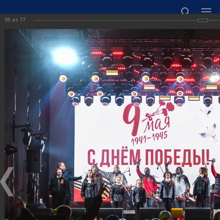
36
из
77
ОФИЦИАЛЬНЫЙ САЙТ АДМИНИСТРАЦИИ
ГОРОДСКОГО ОКРУГА ГОРОД ДЗЕРЖИНСК
НИЖЕГОРОДСКОЙ ОБЛАСТИ
Точный прогноз погоды в Дзержинске
https://world-weather.ru/informers/
🛜Карта WiFi🛜
606000 Нижегородская область, г. Дзержинск,
пл. Дзержинского, д. 1