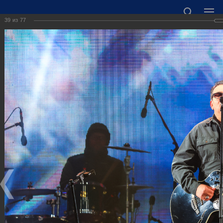
39
из
77
ОФИЦИАЛЬНЫЙ САЙТ АДМИНИСТРАЦИИ
ГОРОДСКОГО ОКРУГА ГОРОД ДЗЕРЖИНСК
НИЖЕГОРОДСКОЙ ОБЛАСТИ
Точный прогноз погоды в Дзержинске
https://world-weather.ru/informers/
🛜Карта WiFi🛜
606000 Нижегородская область, г. Дзержинск,
пл. Дзержинского, д. 1