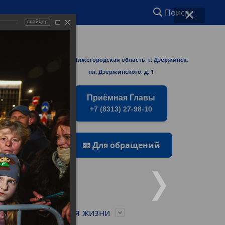
Поиск
слайдер
ржинске
606000 Нижегородская область, г. Дзержинск,
rmers/
пл. Дзержинского, д. 1
Приёмная Главы
+7 (8313) 27-98-10
📧 Для обращений
о
Город для жизни