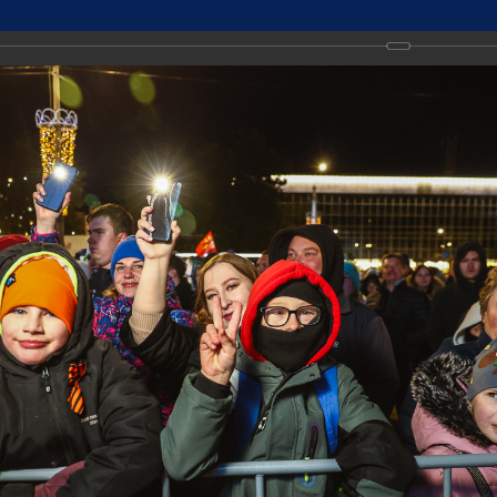
ДМИНИСТРАЦИИ
Точный прогноз погоды в Дзе
РОД ДЗЕРЖИНСК
https://world-weather.ru/info
ТИ
🛜Карта WiFi🛜
Городская среда
Экономика и имуществ