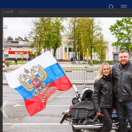
1
из
97
ОФИЦИАЛЬНЫЙ САЙТ АДМИНИСТРАЦИИ
ГОРОДСКОГО ОКРУГА ГОРОД ДЗЕРЖИНСК
НИЖЕГОРОДСКОЙ ОБЛАСТИ
Точный прогноз погоды в Дзержинске
https://world-weather.ru/informers/
🛜Карта WiFi🛜
606000 Нижегородская область, г. Дзержинск,
пл. Дзержинского, д. 1