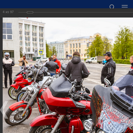
4
из
97
ОФИЦИАЛЬНЫЙ САЙТ АДМИНИСТРАЦИИ
ГОРОДСКОГО ОКРУГА ГОРОД ДЗЕРЖИНСК
НИЖЕГОРОДСКОЙ ОБЛАСТИ
Точный прогноз погоды в Дзержинске
https://world-weather.ru/informers/
🛜Карта WiFi🛜
606000 Нижегородская область, г. Дзержинск,
пл. Дзержинского, д. 1