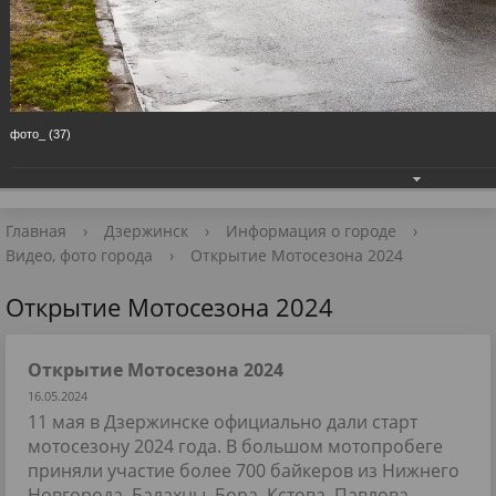
Приёмная Главы
+7 (8313) 27-98-10
📧 Для обращений
фото_ (37)
Главная
›
Дзержинск
›
Информация о городе
›
Видео, фото города
›
Открытие Мотосезона 2024
Открытие Мотосезона 2024
Открытие Мотосезона 2024
16.05.2024
11 мая в Дзержинске официально дали старт
мотосезону 2024 года. В большом мотопробеге
приняли участие более 700 байкеров из Нижнего
Новгорода, Балахны, Бора, Кстова, Павлова,