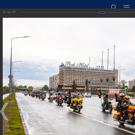
37
из
97
ОФИЦИАЛЬНЫЙ САЙТ АДМИНИСТРАЦИИ
ГОРОДСКОГО ОКРУГА ГОРОД ДЗЕРЖИНСК
НИЖЕГОРОДСКОЙ ОБЛАСТИ
Точный прогноз погоды в Дзержинске
https://world-weather.ru/informers/
🛜Карта WiFi🛜
606000 Нижегородская область, г. Дзержинск,
пл. Дзержинского, д. 1