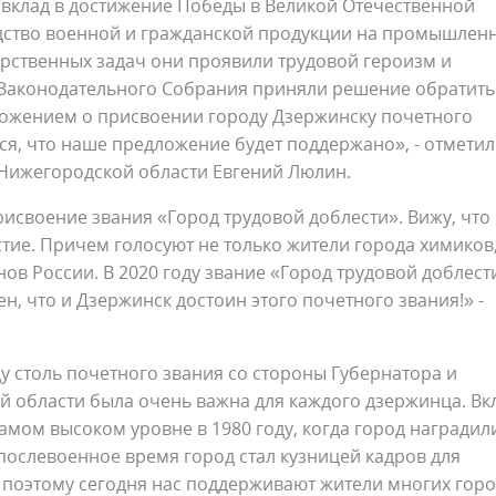
вклад в достижение Победы в Великой Отечественной
дство военной и гражданской продукции на промышлен
рственных задач они проявили трудовой героизм и
ы Законодательного Собрания приняли решение обратить
ложением о присвоении городу Дзержинску почетного
ся, что наше предложение будет поддержано», - отметил
Нижегородской области Евгений Люлин.
рисвоение звания «Город трудовой доблести». Вижу, что
ие. Причем голосуют не только жители города химиков
нов России. В 2020 году звание «Город трудовой доблест
, что и Дзержинск достоин этого почетного звания!» -
 столь почетного звания со стороны Губернатора и
 области была очень важна для каждого дзержинца. Вк
амом высоком уровне в 1980 году, когда город наградил
послевоенное время город стал кузницей кадров для
поэтому сегодня нас поддерживают жители многих горо