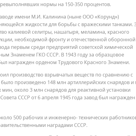
перевыполнявших нормы на 150-350 процентов.
заводе имени М.И. Калинина (ныне ООО «Корунд»)
яющейся жидкости для борьбы с вражескими танками. 
тво калиевой селитры, нашатыря, меламина, красного
дукции, необходимой фронту и отечественной оборонной
авода первым среди предприятий советской химической
ым Знаменем ГКО СССР. В 1943 году за образцовое
был награжден орденом Трудового Красного Знамени.
двоил производство взрывчатых веществ по сравнению с
 было произведено 148 млн артиллерийских снарядов и 
мин, около 3 млн снарядов для реактивной установки
овета СССР от 6 апреля 1945 года завод был награжден
около 500 рабочих и инженерно- технических работнико
авительственными наградами СССР.