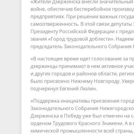
«Жители Дзержинска внесли значительный 
войне, обеспечив бесперебойное произво
предприятиях. При решении важных госуда
самоотверженность. В этой связи депутат
Президенту Российской Федерации с пред
звания «Город трудовой доблести». Надеем
председатель Законодательного Собрания 
«В настоящее время идет голосование за п
дзержинцы принимают в нем активное участ
и других городов и районов области, регио
было присвоено Нижнему Новгороду. Уверен
подчеркнул Евгений Люлин.
«Поддержка инициативы присвоения городу
Законодательного Cобрания Нижегородской
Дзержинска в Победу уже был отмечен на с
орденом Трудового Красного Знамени. А в 
химической промышленности всей страны, 