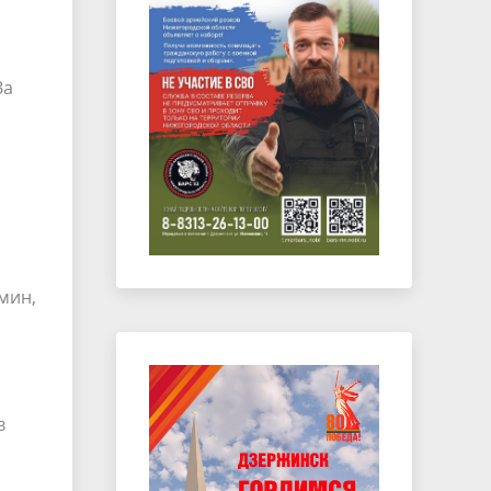
За
мин,
в