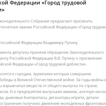
кой Федерации «Город трудовой
и»
аконодательного Собрания предлагают присвоить
 почетное звание Российской Федерации «Город трудов
Российской Федерации Владимиру Путину
амента депутаты приняли обращение Законодательного
енту Российской Федерации В.В. Путину о присвоении
ийской Федерации «Город трудовой доблести».
осится к городам, труженики которых совершили
обеды в Великой Отечественной войне. За годы войны 
 взрывчатых веществ от общего выпуска по стране,
ов. Его предприятия выпускали аммиак, азотную кисло
да, дымовые боеприпасы, дегазаторы иприта, детали
ространение получило движение молодежных фронтовых