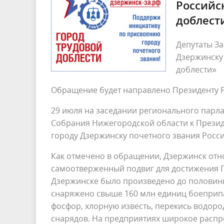
Российс
доблест
Депутаты З
Дзержинску
доблести»
Обращение будет направлено Президенту 
29 июля на заседании регионального парл
Собрания Нижегородской области к Презид
городу Дзержинску почетного звания Росс
Как отмечено в обращении, Дзержинск отн
самоотверженный подвиг для достижения П
Дзержинске было произведено до половины
снаряжено свыше 160 млн единиц боеприпас
фосфор, хлорную известь, перекись водоро
снарядов. На предприятиях широкое расп