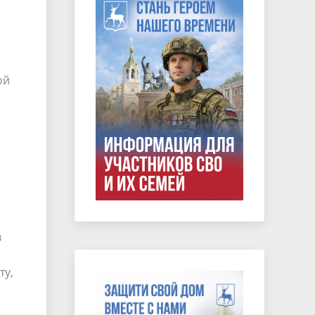
ой
в
ту,