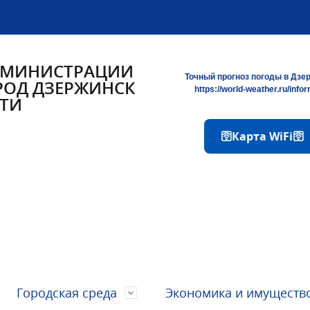
ДМИНИСТРАЦИИ
Точный прогноз погоды в Дзе
РОД ДЗЕРЖИНСК
https://world-weather.ru/info
ТИ
🛜Карта WiFi🛜
Городская среда
Экономика и имуществ