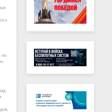
ных
ся к
, но
и»
лад
и
дов,