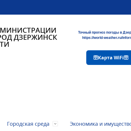
ДМИНИСТРАЦИИ
Точный прогноз погоды в Дзе
РОД ДЗЕРЖИНСК
https://world-weather.ru/info
ТИ
🛜Карта WiFi🛜
Городская среда
Экономика и имуществ