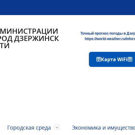
ДМИНИСТРАЦИИ
Точный прогноз погоды в Дзе
РОД ДЗЕРЖИНСК
https://world-weather.ru/info
ТИ
🛜Карта WiFi🛜
Городская среда
Экономика и имуществ