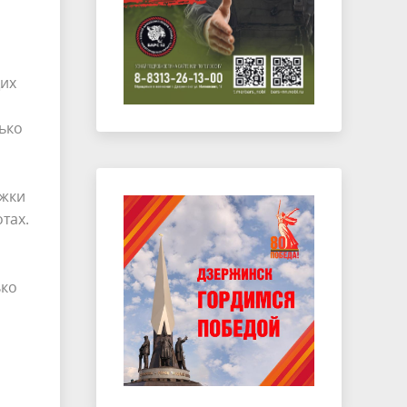
щих
ько
ржки
тах.
ько