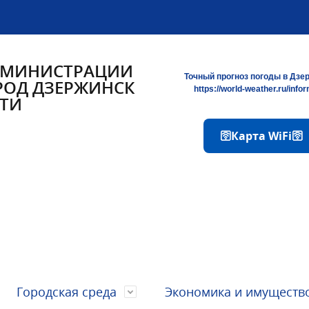
ДМИНИСТРАЦИИ
Точный прогноз погоды в Дзе
РОД ДЗЕРЖИНСК
https://world-weather.ru/info
ТИ
🛜Карта WiFi🛜
Городская среда
Экономика и имуществ