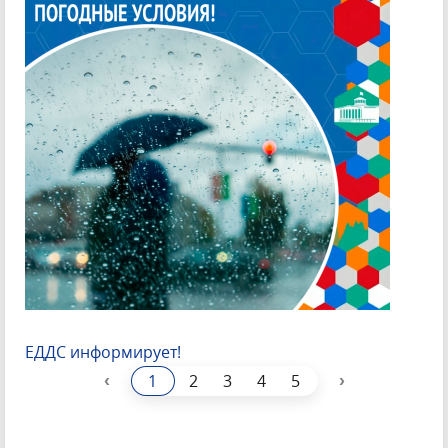
ЕДДС информирует!
‹
›
1
2
3
4
5