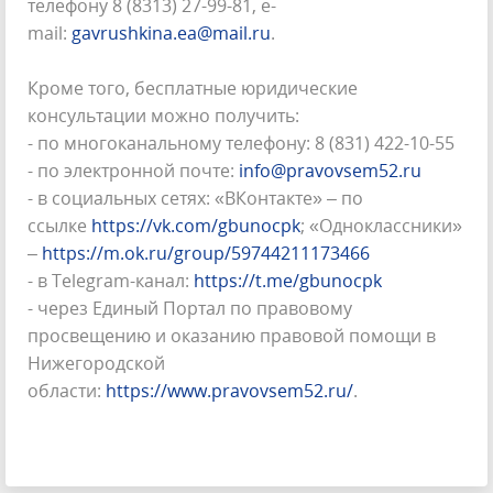
телефону 8 (8313) 27-99-81, e-
mail:
gavrushkina.ea@mail.ru
.
Кроме того, бесплатные юридические
консультации можно получить:
- по многоканальному телефону: 8 (831) 422-10-55
- по электронной почте:
info@pravovsem52.ru
- в социальных сетях: «ВКонтакте» – по
ссылке
https://vk.com/gbunocpk
; «Одноклассники»
–
https://m.ok.ru/group/59744211173466
- в Telegram-канал:
https://t.me/gbunocpk
- через Единый Портал по правовому
просвещению и оказанию правовой помощи в
Нижегородской
области:
https://www.pravovsem52.ru/
.