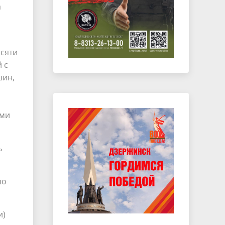
а
есяти
 с
шин,
ями
ь
по
и)