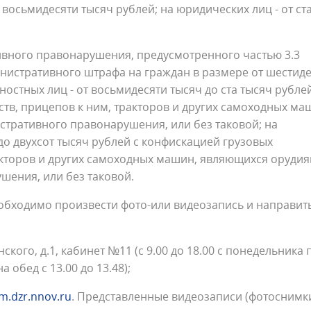
 восьмидесяти тысяч рублей; на юридических лиц - от ст
ивного правонарушения, предусмотренного частью 3.3
инистративного штрафа на граждан в размере от шестид
ностных лиц - от восьмидесяти тысяч до ста тысяч рублей
тв, прицепов к ним, тракторов и других самоходных ма
тративного правонарушения, или без таковой; на
 до двухсот тысяч рублей с конфискацией грузовых
ракторов и других самоходных машин, являющихся оруди
ения, или без таковой.
бходимо произвести фото-или видеозапись и направит
нского, д.1, кабинет №11 (с 9.00 до 18.00 с понедельника 
а обед с 13.00 до 13.48);
dm.dzr.nnov.ru
. Представленные видеозаписи (фотоснимк