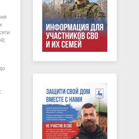
ния
х
сяти
ей;
до
с