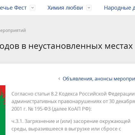
ечье Фест
Химия любви
Народные 
ция о городе
рация городского округа
 благоустройство
ционная деятельность
хранение и соцзащита
ционный профиль
ма праздничных
Почетные граждане и наград
Избирательные комиссии
Градостроительство
Промышленность
Культура
Инвестиционный паспорт
Видео
Видео
мероприятий
ятий
ы служб
я реклама
ые программы
аявку на совет по
Комплексные кадастровые ра
Муниципальный заказ
Безопасность населения
Инвестиционный портал
одов в неустановленных местах
альные услуги
ым и имущественным
Муниципальный контроль
Нижегородской области
альные программы
я по делам
Бесплатная юридическая пом
Условия и охрана труда
ниям
действие коррупции
шеннолетних
Оценка регулирующего возде
Перспективные инвестицион
Туризм
проекты
ка персональных данных
Объявления, анонсы меропри
альный инвестиционный
Состав инвестиционной ком
Согласно статьи 8.2 Кодекса Российской Федерации
Задать вопрос
административных правонарушениях от 30 декабря
2001 г. № 195-ФЗ (далее КоАП РФ):
ч.3.1. Загрязнение и (или) засорение окружающей
среды, выразившееся в выгрузке или сбросе с