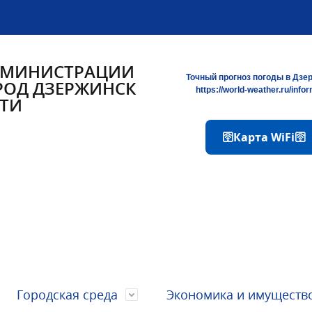
ДМИНИСТРАЦИИ
Точный прогноз погоды в Дзе
РОД ДЗЕРЖИНСК
https://world-weather.ru/info
ТИ
🛜Карта WiFi🛜
Городская среда
Экономика и имуществ