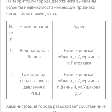
На территории города Дзержинска выявлены
объекты недвижимости –имеющие признаки
бесхозяйного имущества.
№
Наименование
Адрес
п/
п
1.
Водонапорная
Нижегородская
башня
область, г.Дзержинск,
п.Петряевка
2.
Газопровод-
Нижегородская
ввод высокого
область, г.Дзержинск,
давления с
п.Дачный, ул.Ушакова,
ГРПШ
д.61
Администрация города разыскивает собственника