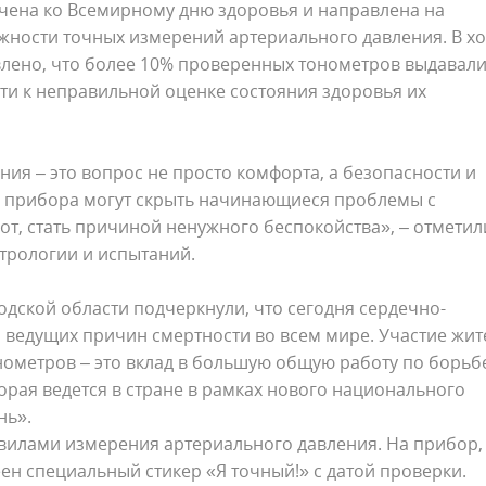
чена ко Всемирному дню здоровья и направлена на
ности точных измерений артериального давления. В х
влено, что более 10% проверенных тонометров выдавал
ти к неправильной оценке состояния здоровья их
ия – это вопрос не просто комфорта, а безопасности и
я прибора могут скрыть начинающиеся проблемы с
от, стать причиной ненужного беспокойства», – отметил
трологии и испытаний.
дской области подчеркнули, что сегодня сердечно-
 ведущих причин смертности во всем мире. Участие жит
ометров – это вклад в большую общую работу по борьбе
рая ведется в стране в рамках нового национального
нь».
авилами измерения артериального давления. На прибор,
н специальный стикер «Я точный!» с датой проверки.