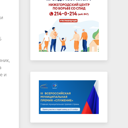
ки
5
иник,
а
е и