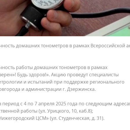
чность домашних тонометров в рамках Всероссийской а
чность работы домашних тонометров в рамках
верен»! Будь здоров!». Акцию проведут специалисты
етрологии и испытаний при поддержке регионального
овгорода и администрации г. Дзержинска.
 период с 4 по 7 апреля 2025 года по следующим адреса
ственной работы (ул. Урицкого, 10, каб.8);
«Нижегородский ЦСМ» (ул. Студенческая, д. 31).