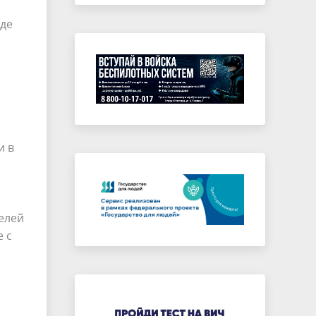
оде
и
и в
елей
 с