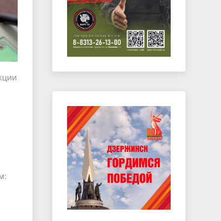
кции
м: