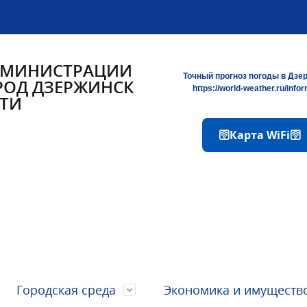
ДМИНИСТРАЦИИ
Точный прогноз погоды в Дзе
РОД ДЗЕРЖИНСК
https://world-weather.ru/info
ТИ
🛜Карта WiFi🛜
Городская среда
Экономика и имуществ