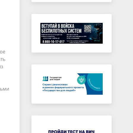
гое
ать
из
тьми