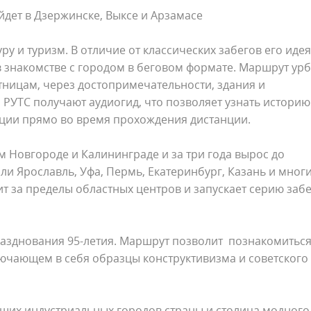
дет в Дзержинске, Выксе и Арзамасе
ру и туризм. В отличие от классических забегов его идея
 в знакомстве с городом в беговом формате. Маршрут ур
стницам, через достопримечательности, здания и
 РУТС получают аудиогид, что позволяет узнать историю
ации прямо во время прохождения дистанции.
м Новгороде и Калининграде и за три года вырос до
и Ярославль, Уфа, Пермь, Екатеринбург, Казань и мног
ит за пределы областных центров и запускает серию заб
разднования 95-летия. Маршрут позволит познакомиться
ючающем в себя образцы конструктивизма и советского
йших индустриальных городов страны и столица модного