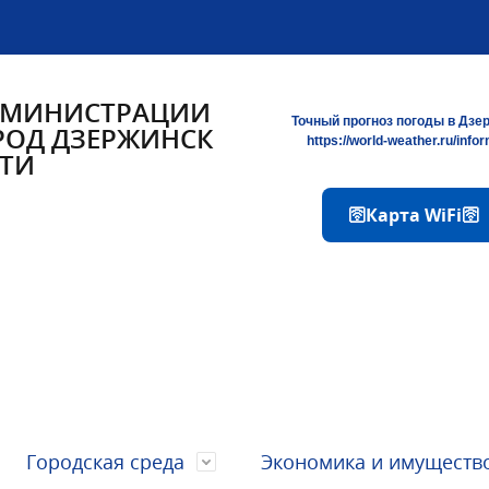
ДМИНИСТРАЦИИ
Точный прогноз погоды в Дзе
РОД ДЗЕРЖИНСК
https://world-weather.ru/info
ТИ
🛜Карта WiFi🛜
Городская среда
Экономика и имуществ