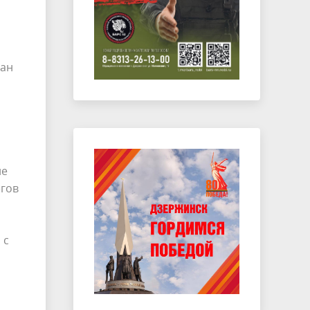
бан
ие
егов
 с