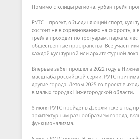
Помимо столицы региона, урбан трейл прой
РУТС – проект, объединяющий спорт, культу
состоит не в соревнованиях на скорость, а
трейла проходит по тротуарам, паркам, ле
общественные пространства. Все участники
каждой культурной или архитектурной лок
Впервые забег прошел в 2022 году в Нижне
масштаба российской серии. РУТС принимал
другие города. Летом 2025-го проект выход
в малых городах Нижегородской области.
8 июня РУТС пройдет в Дзержинске в год п
архитектурным разнообразием города, вкл
функционализма.
6 июля РУТС примет Выкса – один из старе