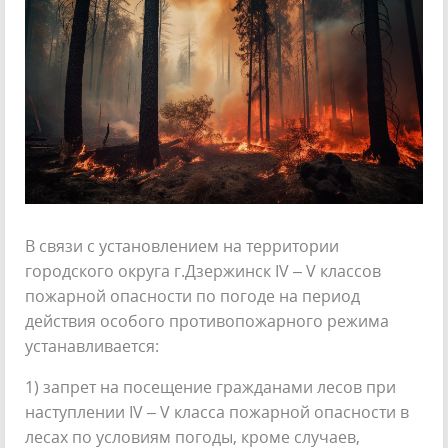
В связи с установлением на территории
городского округа г.Дзержинск IV – V классов
пожарной опасности по погоде на период
действия особого противопожарного режима
устанавливается:
1) запрет на посещение гражданами лесов при
наступлении IV – V класса пожарной опасности в
лесах по условиям погоды, кроме случаев,