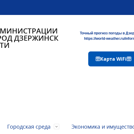
ДМИНИСТРАЦИИ
Точный прогноз погоды в Дзе
РОД ДЗЕРЖИНСК
https://world-weather.ru/info
ТИ
🛜Карта WiFi🛜
Городская среда
Экономика и имуществ