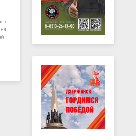
ого
 на
ый