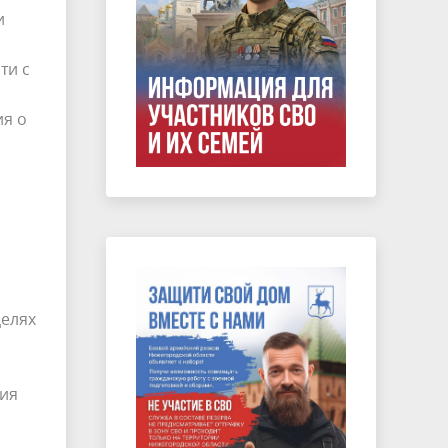
и
ти с
я о
целях
ния