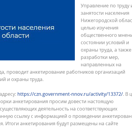
Управление по труду 
занятости населения
Нижегородской облас
целью изучения
общественного мнени
состоянии условий и
охраны труда, а также
разработки мер,
направленных на
да, проводит анкетирование работников организаций
ий и охраны труда.
адресу:
https://czn.government-nnov.ru/activity/13372/
. В 
борки анкетирования просим довести настоящую
существляющих деятельность на соответствующих
занную ссылку с информацией о проведении анкетирова
я. Итоги анкетирования будут размещены на сайте