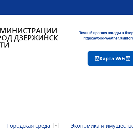
ДМИНИСТРАЦИИ
Точный прогноз погоды в Дзе
РОД ДЗЕРЖИНСК
https://world-weather.ru/info
ТИ
🛜Карта WiFi🛜
Городская среда
Экономика и имуществ