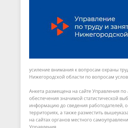
усиление внимания к вопросам охраны тру
Нижегородской области по вопросам услов
Анкета размещена на сайте Управления по 
обеспечения значимой статистической вы
информацию до сведения работодателей, о
территориях, а также разместить вышеука
на сайтах органов местного самоуправлени
Управления.