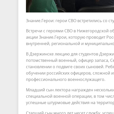
Знание.Герои: герои СВО встретились со с
Встречи с героями СВО в Нижегородской о
акции Знание.Герои, которую проводит Ро
внутренней, региональной и муниципально
В Дзержинске лекцию для студентов Дзерж
потомственный военный, офицер запаса, С
становлении о подвиге своих сыновей. Реб
обучении российских офицеров, сложной 
профессионального военнослужащего.
Младший сын лектора награжден нескольки
специальной военной операции, в том числ
успешные штурмовые действия на террито
Старший сын много лет несет службу, усп