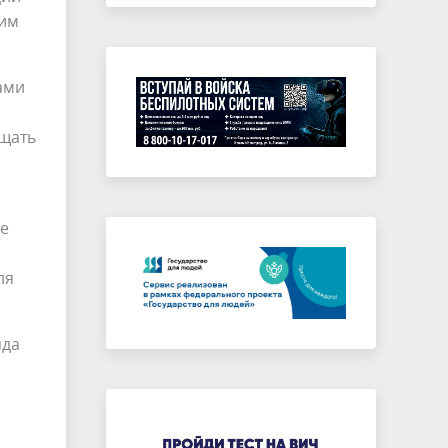
ким
ами
ищать
зе
ля
яда