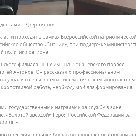
тудентами в Дзержинске
бласти проходят в рамках Всероссийской патриотическо
ссийское общество «Знание», при поддержке министерст
й политики региона.
инского филиала ННГУ им.Н.И. Лобачевского провел
ергей Антонов. Он рассказал о профессиональном
ята узнали о серьезном и систематическом многолетнем
и кропотливой работе, необходимой для формирования
ми государственными наградами за службу в зоне
е, «Золотой звездой» Героя Российской Федерации за
рии ЛНР.
ешно пресекая попытки боевиков запрещенных организа