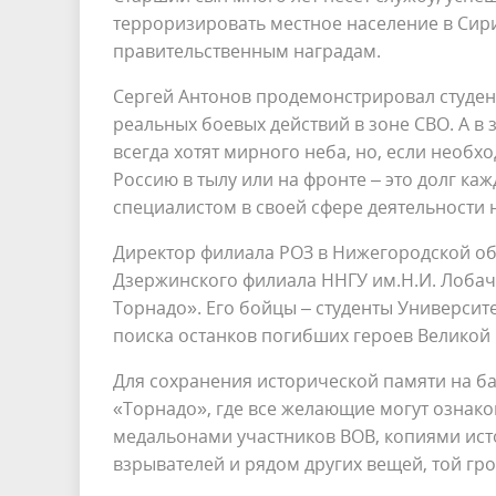
терроризировать местное население в Сири
правительственным наградам.
Сергей Антонов продемонстрировал студент
реальных боевых действий в зоне СВО. А в
всегда хотят мирного неба, но, если необ
Россию в тылу или на фронте – это долг к
специалистом в своей сфере деятельности 
Директор филиала РОЗ в Нижегородской об
Дзержинского филиала ННГУ им.Н.И. Лоба
Торнадо». Его бойцы – студенты Университ
поиска останков погибших героев Великой
Для сохранения исторической памяти на б
«Торнадо», где все желающие могут ознак
медальонами участников ВОВ, копиями ист
взрывателей и рядом других вещей, той гр