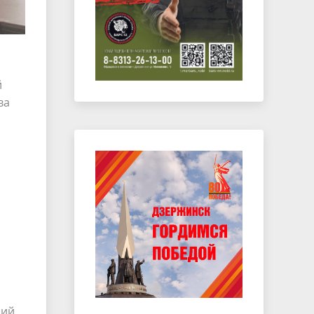
й
ва
ций