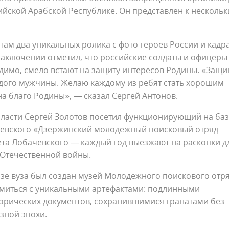
йской Арабской Республике. Он представлен к несколь
ам два уникальных ролика с фото героев России и кадр
 заключении отметил, что российские солдаты и офицеры
ходимо, смело встают на защиту интересов Родины. «Защ
аждого мужчины. Желаю каждому из ребят стать хорошим
на благо Родины», — сказал Сергей Антонов.
ласти Сергей Золотов посетил функционирующий на ба
чевского «Дзержинский молодежный поисковый отряд
ета Лобачевского — каждый год выезжают на раскопки д
 Отечественной войны.
азе вуза был создан музей Молодежного поискового отр
омиться с уникальными артефактами: подлинными
орических документов, сохранившимися гранатами без
озной эпохи.