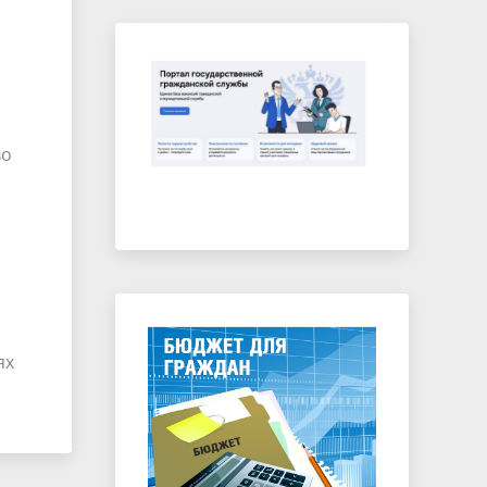
во
ях