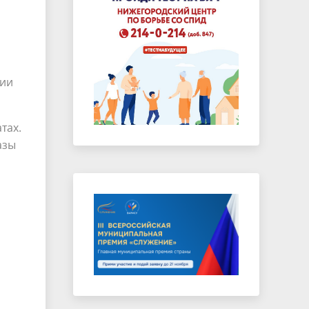
нии
тах.
азы