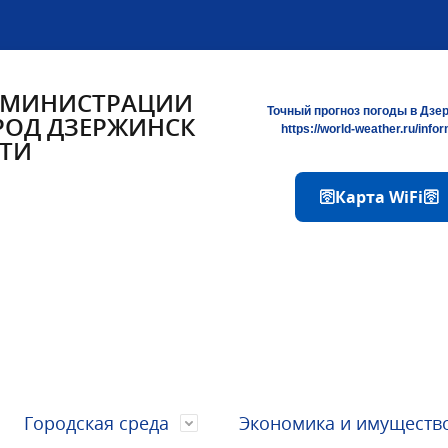
ДМИНИСТРАЦИИ
Точный прогноз погоды в Дзе
РОД ДЗЕРЖИНСК
https://world-weather.ru/info
ТИ
🛜Карта WiFi🛜
Городская среда
Экономика и имуществ