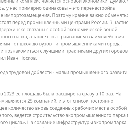
твенный комплекс является основой экономики. Думаю, 
ь, у нас примерно одинаковы – это перенастройка
тие импортозамещения. Поэтому крайне важно обменять
стоят перед промышленными центрами России. В частно
Дзержинске связаны с особой экономической зоной
ного парка, а также с выстраиванием взаимодействия
ми - от школ до вузов - и промышленниками города.
 и познакомиться с лучшими практиками других городов 
тил Иван Носков.
рода трудовой доблести - маяки промышленного развити
 в 2023 ее площадь была расширена сразу в 10 раз. На
 являются 25 компаний, и этот список постоянно
щее количество вновь созданных рабочих мест в особой
е того, ведется строительство экопромышленного парка 
ого цикла». На создание инфраструктуры экопромпарка