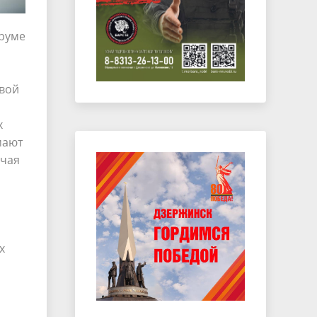
оруме
овой
х
мают
очая
х