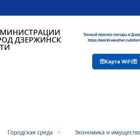
ДМИНИСТРАЦИИ
Точный прогноз погоды в Дзе
РОД ДЗЕРЖИНСК
https://world-weather.ru/info
ТИ
🛜Карта WiFi🛜
Городская среда
Экономика и имуществ