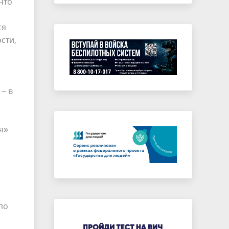
что
ся
сти,
– в
я»
по