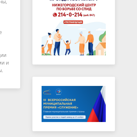
ны,
е
ции
ми и
ы.