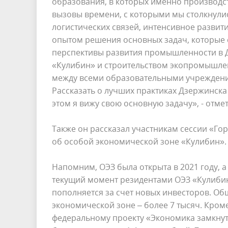
образования, в которых именно производс
вызовы времени, с которыми мы столкнулис
логистических связей, интенсивное разви
опытом решения основных задач, которые 
перспективы развития промышленности в 
«Кулибин» и строительством экопромышлен
между всеми образовательными учреждения
Рассказать о лучших практиках Дзержинска
этом я вижу свою основную задачу», - отме
Также он рассказал участникам сессии «Го
об особой экономической зоне «Кулибин».
Напомним, ОЭЗ была открыта в 2021 году, а
текущий момент резидентами ОЭЗ «Кулибин»
пополняется за счет новых инвесторов. Об
экономической зоне – более 7 тысяч. Кром
федеральному проекту «Экономика замкнут