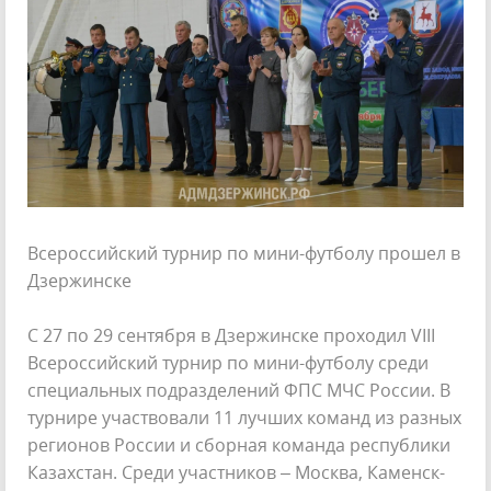
Всероссийский турнир по мини-футболу прошел в
Дзержинске
С 27 по 29 сентября в Дзержинске проходил VIII
Всероссийский турнир по мини-футболу среди
специальных подразделений ФПС МЧС России. В
турнире участвовали 11 лучших команд из разных
регионов России и сборная команда республики
Казахстан. Среди участников – Москва, Каменск-