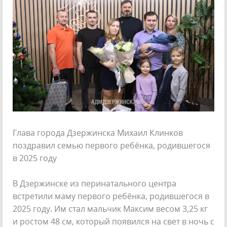
Глава города Дзержинска Михаил Клинков
поздравил семью первого ребёнка, родившегося
в 2025 году
В Дзержинске из перинатального центра
встретили маму первого ребёнка, родившегося в
2025 году. Им стал мальчик Максим весом 3,25 кг
и ростом 48 см, который появился на свет в ночь с