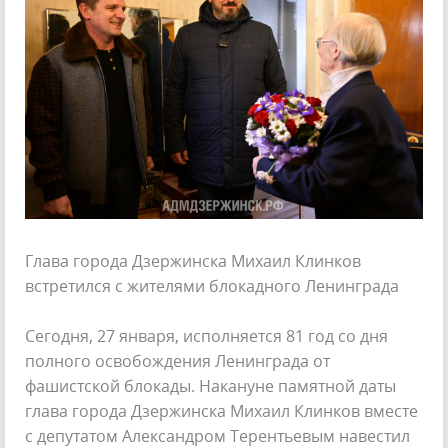
Глава города Дзержинска Михаил Клинков
встретился с жителями блокадного Ленинграда
Сегодня, 27 января, исполняется 81 год со дня
полного освобождения Ленинграда от
фашистской блокады. Накануне памятной даты
глава города Дзержинска Михаил Клинков вместе
с депутатом Александром Терентьевым навестил