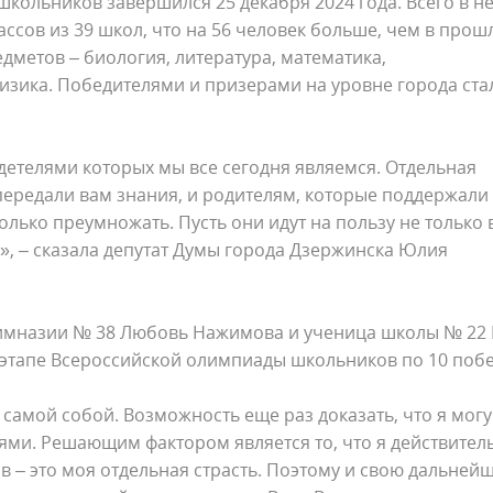
кольников завершился 25 декабря 2024 года. Всего в н
ассов из 39 школ, что на 56 человек больше, чем в про
дметов – биология, литература, математика,
физика. Победителями и призерами на уровне города ста
идетелями которых мы все сегодня являемся. Отдельная
ередали вам знания, и родителям, которые поддержали
олько преумножать. Пусть они идут на пользу не только 
е», – сказала депутат Думы города Дзержинска Юлия
гимназии № 38 Любовь Нажимова и ученица школы № 22
этапе Всероссийской олимпиады школьников по 10 поб
самой собой. Возможность еще раз доказать, что я могу
ями. Решающим фактором является то, что я действител
в – это моя отдельная страсть. Поэтому и свою дальней