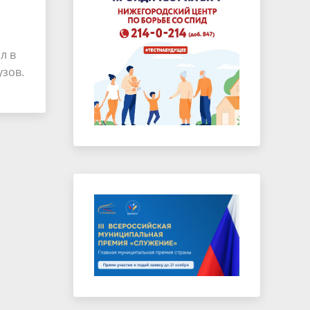
л в
узов.