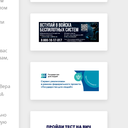
ем
шлом
ли
 вас
вам,
 Вера
ед.
ьно
шую