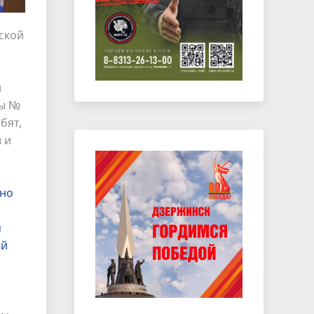
ской
и
лы №
ебят,
 и
сно
я
я
ей