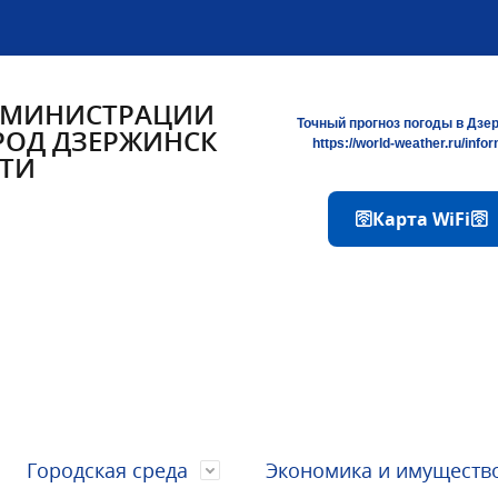
ДМИНИСТРАЦИИ
Точный прогноз погоды в Дзе
РОД ДЗЕРЖИНСК
https://world-weather.ru/info
ТИ
🛜Карта WiFi🛜
Городская среда
Экономика и имуществ