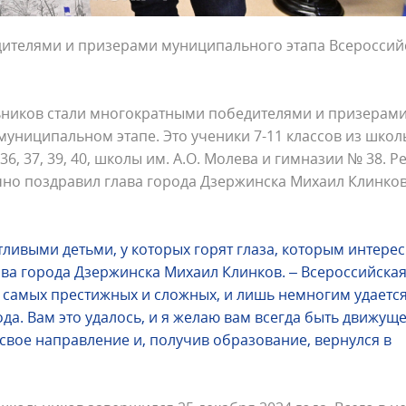
дителями и призерами муниципального этапа Всероссий
льников стали многократными победителями и призерам
униципальном этапе. Это ученики 7-11 классов из шко
, 36, 37, 39, 40, школы им. А.О. Молева и гимназии № 38. Р
ично поздравил глава города Дзержинска Михаил Клинков
тливыми детьми, у которых горят глаза, которым интере
лава города Дзержинска Михаил Клинков. – Всероссийска
 самых престижных и сложных, и лишь немногим удаетс
да. Вам это удалось, и я желаю вам всегда быть движущ
свое направление и, получив образование, вернулся в