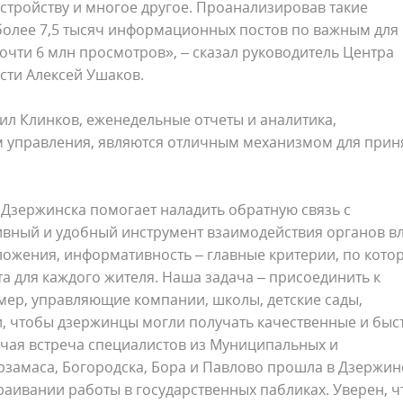
устройству и многое другое. Проанализировав такие
олее 7,5 тысяч информационных постов по важным для
очти 6 млн просмотров», – сказал руководитель Центра
сти Алексей Ушаков.
ил Клинков, еженедельные отчеты и аналитика,
управления, являются отличным механизмом для прин
Дзержинска помогает наладить обратную связь с
ивный и удобный инструмент взаимодействия органов в
ложения, информативность – главные критерии, по кот
а для каждого жителя. Наша задача – присоединить к
имер, управляющие компании, школы, детские сады,
и, чтобы дзержинцы могли получать качественные и быс
очая встреча специалистов из Муниципальных и
амаса, Богородска, Бора и Павлово прошла в Дзержинс
раивании работы в государственных пабликах. Уверен, ч