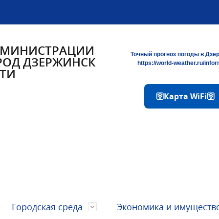
ДМИНИСТРАЦИИ
Точный прогноз погоды в Дзе
РОД ДЗЕРЖИНСК
https://world-weather.ru/info
ТИ
🛜Карта WiFi🛜
Городская среда
Экономика и имуществ