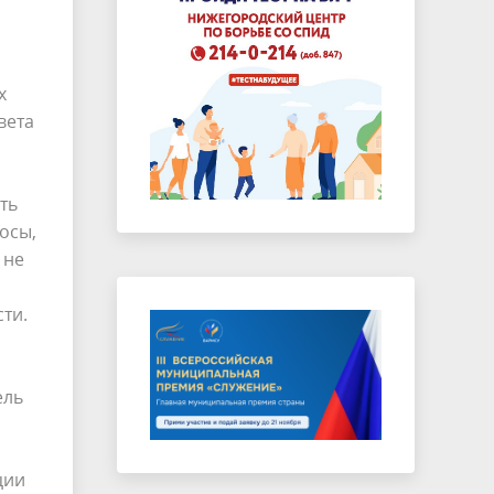
х
вета
ть
осы,
 не
ти.
ель
ции