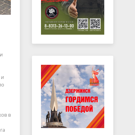
и
 и
по
я
ков в
га