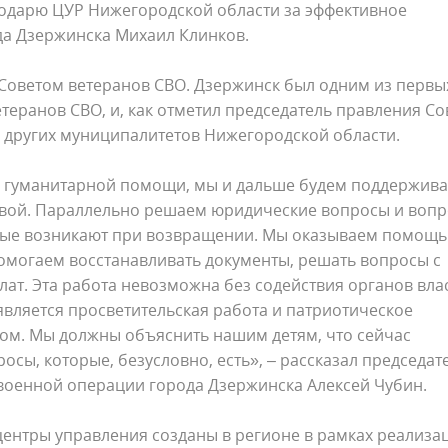
одарю ЦУР Нижегородской области за эффективное
да Дзержинска Михаил Клинков.
 Советом ветеранов СВО. Дзержинск был одним из первы
етеранов СВО, и, как отметил председатель правления Со
ля других муниципалитетов Нижегородской области.
е гуманитарной помощи, мы и дальше будем поддержива
довой. Параллельно решаем юридические вопросы и вопр
рые возникают при возвращении. Мы оказываем помощь
омогаем восстанавливать документы, решать вопросы с
т. Эта работа невозможна без содействия органов влас
вляется просветительская работа и патриотическое
ом. Мы должны объяснить нашим детям, что сейчас
осы, которые, безусловно, есть», – рассказал председат
военной операции города Дзержинска Алексей Чубин.
нтры управления созданы в регионе в рамках реализа