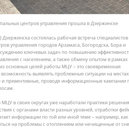
пальных центров управления прошла в Дзержинске
 Дзержинска состоялась рабочая встреча специалистов
ов управления городов Арзамаса, Богородска, Бора и
бсуждению ключевых задач по повышению эффективност
авления с населением, а также обмену опытом в рамках
из основных целей работы МЦУ – это своевременная
ет возможность выявлять проблемные ситуации на местах
е и превентивные, проводя информационные кампании 
росам.
 МЦУ в своих округах уже наработали практики решени
вия с органами власти разных уровней, отработки фей
атает информации по той или иной теме – например, как
аться на проблемы с отоплением или нечищенные от сне