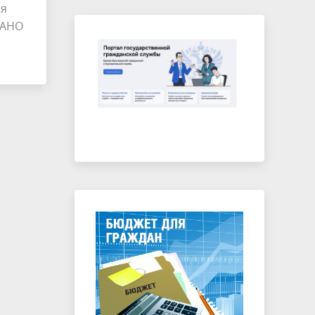
ия
 АНО