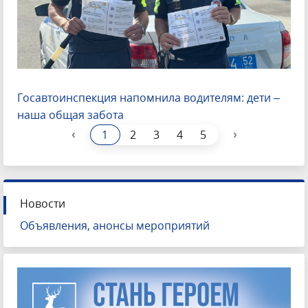
Госавтоинспекция напомнила водителям: дети –
наша общая забота
‹
›
1
2
3
4
5
Новости
Объявления, анонсы мероприятий