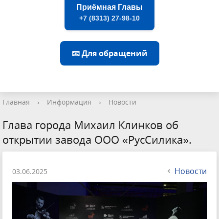
Приёмная Главы
+7 (8313) 27-98-10
📧 Для обращений
Главная
›
Информация
›
Новости
Глава города Михаил Клинков об
открытии завода ООО «РусСилика».
Новости
03.06.2025