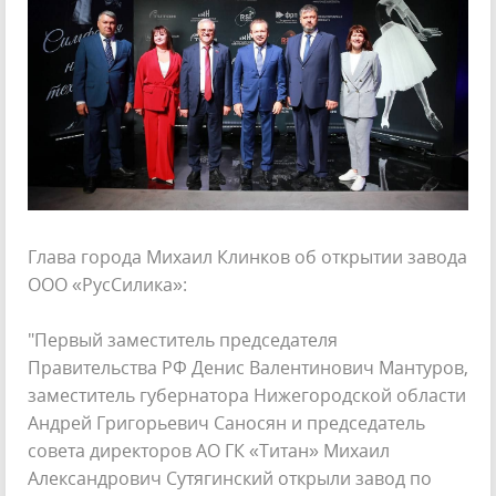
Глава города Михаил Клинков об открытии завода
ООО «РусСилика»:
"Первый заместитель председателя
Правительства РФ Денис Валентинович Мантуров,
заместитель губернатора Нижегородской области
Андрей Григорьевич Саносян и председатель
совета директоров АО ГК «Титан» Михаил
Александрович Сутягинский открыли завод по