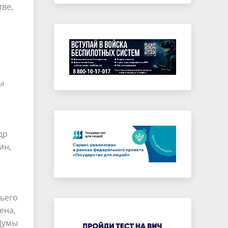
ве,
ы
др
ин,
тьего
ена,
 Думы