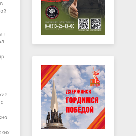
 в
кой
ан
ол
др
кие
ас
жно
й
аких