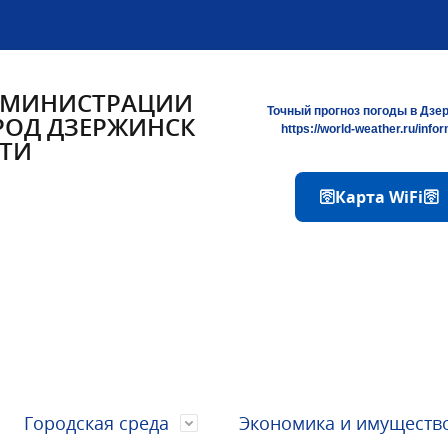
ДМИНИСТРАЦИИ
Точный прогноз погоды в Дзе
РОД ДЗЕРЖИНСК
https://world-weather.ru/info
ТИ
🛜Карта WiFi🛜
Городская среда
Экономика и имуществ