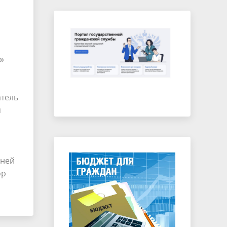
»
атель
я
нней
ор