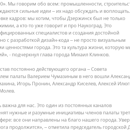
0». Мы говорим обо всем: промышленности, строительст
ождаются сильные идеи – их надо обсуждать и воплощать.
ке кадров: мы хотим, чтобы Дзержинск был не только
имии, а кто-то уже говорит и про Наукоград. Это
фицированных специалистов и создания достойной
ано с разработкой дизайн-кода – не просто визуальным
и ценностями города. Это та культура жизни, которую м
й», - подчеркнул глава города Михаил Клинков.
став постоянно действующего органа – Совета
елем палаты Валерием Чумазиным в него вошли Алексан
ахина, Игорь Пронин, Александр Киселев, Алексей Илюг
 Молев.
важна для нас. Это один из постоянных каналов
енят нужные и разумные инициативы членов палаты тре
сфере: все они направлены на благо нашего города. Увер
лога продолжится», – отметила председатель городской