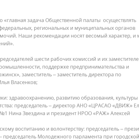
то «главная задача Общественной палаты осуществлять
 федеральных, региональных и муниципальных органов
мочий. Наши рекомендации носят весомый характер, и
ений».
едседателей шести рабочих комиссий и их заместителе
промышленности, поддержке предпринимательства и
ржинск», заместитель – заместитель директора по
лья Власенков;
ки: здравоохранению, развитию образования, культуры
етства: председатель – директор АНО «ЦРАСАО «ДВИЖ» Е
 №1 Нина Звездина и президент НРОО «РАЖ» Алексей
скому воспитанию и волонтерству: председатель – през
– председатель Молодежного парламента при городско