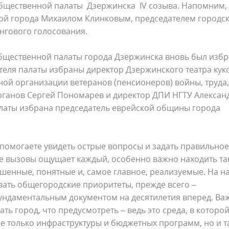
бщественной палаты Дзержинска IV созыва. Напомним,
вой города Михаилом Клинковым, председателем городс
нгового голосования.
щественной палаты города Дзержинска вновь был избр
теля палаты избраны директор Дзержинского театра кук
ой организации ветеранов (пенсионеров) войны, труда,
рганов Сергей Пономарев и директор ДПИ НГТУ Алексан
латы избрана председатель еврейской общины города
помогаете увидеть острые вопросы и задать правильное
ие вызовы ощущает каждый, особенно важно находить та
ешенные, понятные и, самое главное, реализуемые. На н
вать общегородские приоритеты, прежде всего –
фундаментальным документом на десятилетия вперед. Ва
ть город, что предусмотреть – ведь это среда, в которо
не только инфраструктуры и бюджетных программ, но и т