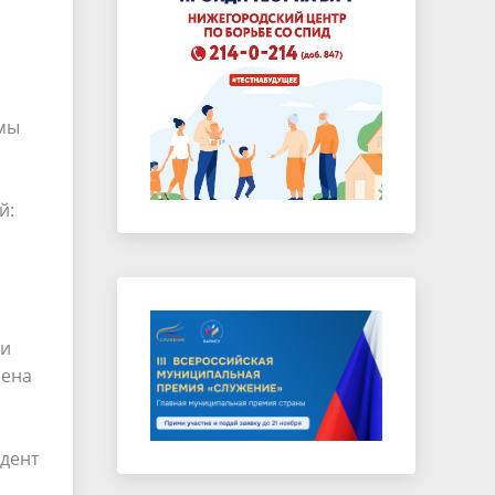
 мы
й:
 и
лена
идент
й