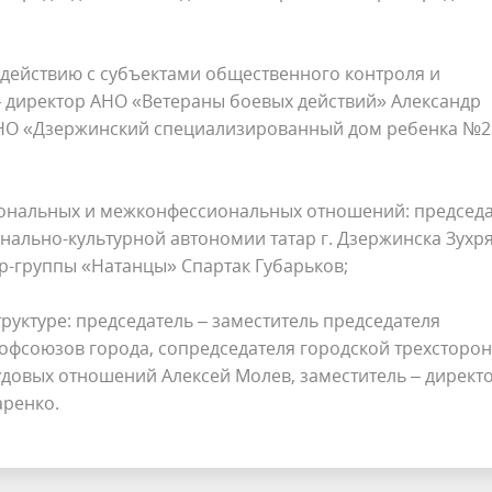
одействию с субъектами общественного контроля и
 директор АНО «Ветераны боевых действий» Александр
З НО «Дзержинский специализированный дом ребенка №2
иональных и межконфессиональных отношений: председ
нально-культурной автономии татар г. Дзержинска Зухр
ер-группы «Натанцы» Спартак Губарьков;
труктуре: председатель – заместитель председателя
фсоюзов города, сопредседателя городской трехсторо
довых отношений Алексей Молев, заместитель – директ
ренко.