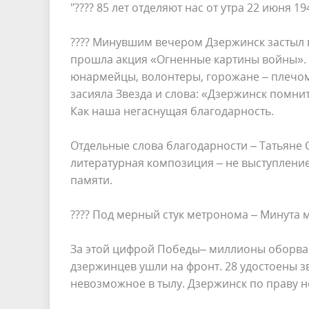
"???? 85 лет отделяют нас от утра 22 июня 1
???? Минувшим вечером Дзержинск застыл в
прошла акция «Огненные картины войны». 
юнармейцы, волонтеры, горожане – плечом 
засияла Звезда и слова: «Дзержинск помнит»
Как наша негаснущая благодарность.
Отдельные слова благодарности – Татьяне 
литературная композиция – не выступление
памяти.
???? Под мерный стук метронома – Минута 
За этой цифрой Победы– миллионы оборван
дзержинцев ушли на фронт. 28 удостоены зв
невозможное в тылу. Дзержинск по праву н