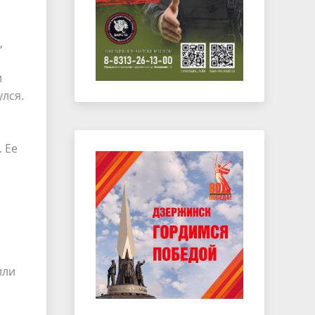
,
и
улся.
 Ее
или