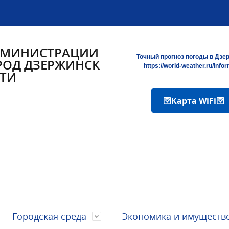
ДМИНИСТРАЦИИ
Точный прогноз погоды в Дзе
РОД ДЗЕРЖИНСК
https://world-weather.ru/info
ТИ
🛜Карта WiFi🛜
Городская среда
Экономика и имуществ