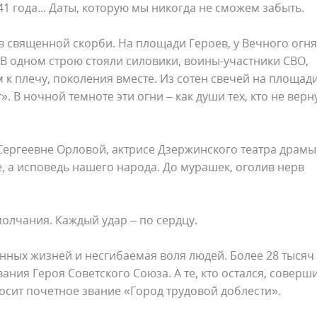
941 года... Даты, которую мы никогда не сможем забыть.
 священной скорби. На площади Героев, у Вечного огня
В одном строю стояли силовики, воины-участники СВО,
к плечу, поколения вместе. Из сотен свечей на площад
. В ночной темноте эти огни – как души тех, кто не верн
Сергеевне Орловой, актрисе Дзержинского театра драмы.
, а исповедь нашего народа. До мурашек, оголив нерв
молчания. Каждый удар – по сердцу.
ных жизней и несгибаемая воля людей. Более 28 тысяч
ания Героя Советского Союза. А те, кто остался, соверш
осит почетное звание «Город трудовой доблести».