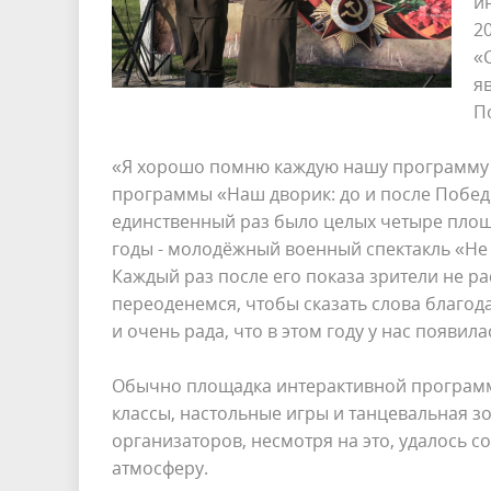
и
2
«
я
П
«Я хорошо помню каждую нашу программу за
программы «Наш дворик: до и после Победы»
единственный раз было целых четыре площа
годы - молодёжный военный спектакль «Не 
Каждый раз после его показа зрители не ра
переоденемся, чтобы сказать слова благод
и очень рада, что в этом году у нас появи
Обычно площадка интерактивной программы
классы, настольные игры и танцевальная зо
организаторов, несмотря на это, удалось 
атмосферу.