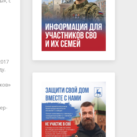
ы», с
2017
ду.
иков»
ер-