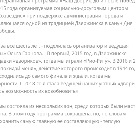
нтерактивная программа «Наш дворик: до и после Побед
015 года организуемая социально-досуговым центром
Созвездие» при поддержке администрации города и
вляющаяся одной из традицией Дзержинска в канун Дня
обеды.
 все шесть лет, - поделилась организатор и ведущая
 Ольга Гарнова. - В первый, 2015 год, в Дзержинске
дки «двориков», тогда мы играли «Рио-Риту». В 2016 и 
покидай меня», действие которого происходит в 1944 го
сходились до самого финала и ждали, когда мы
арности. С 2018-го я стала ведущей наших уютных «двор
лась возможность их возобновить».
 состояла из нескольких зон, среди которых были маст
на. В этом году программа сокращена, но, по словам
сохранить самую главную ее составляющую - теплую