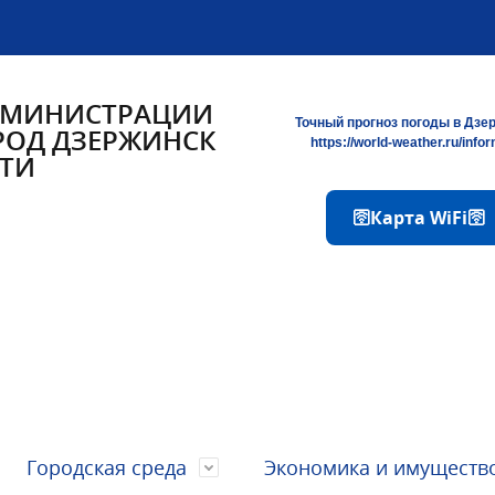
ДМИНИСТРАЦИИ
Точный прогноз погоды в Дзе
РОД ДЗЕРЖИНСК
https://world-weather.ru/info
ТИ
🛜Карта WiFi🛜
Городская среда
Экономика и имуществ