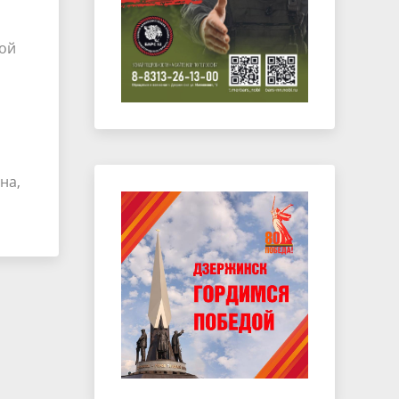
вой
на,