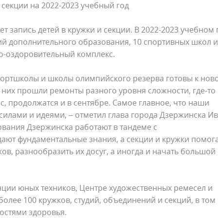
 секции на 2022-2023 учебный год
ет запись детей в кружки и секции. В 2022-2023 учебном 
ий дополнительного образования, 10 спортивных школ и
о-оздоровительный комплекс.
портшколы и школы олимпийского резерва готовы к нов
з них прошли ремонты разного уровня сложности, где-то
, продолжатся и в сентябре. Самое главное, что наши
 силами и идеями, – отметил глава города Дзержинска И
ования Дзержинска работают в тандеме с
ют фундаментальные знания, а секции и кружки помог
ков, разнообразить их досуг, а иногда и начать большой
анции юных техников, Центре художественных ремесел и
олее 100 кружков, студий, объединений и секций, в том
остями здоровья.