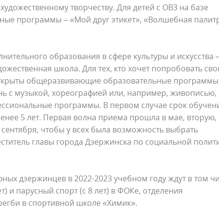
художественному творчеству. Для детей с ОВЗ на базе
ные программы – «Мой друг этикет», «Волшебная палит
нительного образования в сфере культуры и искусства –
ожественная школа. Для тех, кто хочет попробовать сво
 открыты общеразвивающие образовательные программы.
знь с музыкой, хореографией или, например, живописью,
ессиональные программы. В первом случае срок обучен
 менее 5 лет. Первая волна приема прошла в мае, вторую, 
е сентября, чтобы у всех была возможность выбрать
еститель главы города Дзержинска по социальной полит
юных дзержинцев в 2022-2023 учебном году ждут в том ч
т) и парусный спорт (с 8 лет) в ФОКе, отделения
регби в спортивной школе «Химик».