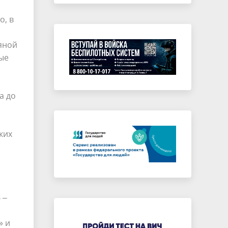
о, в
яной
ые
а до
ких
 –
» и