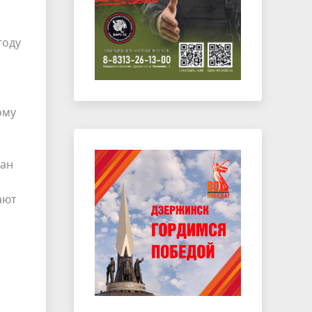
году
ому
ван
ают