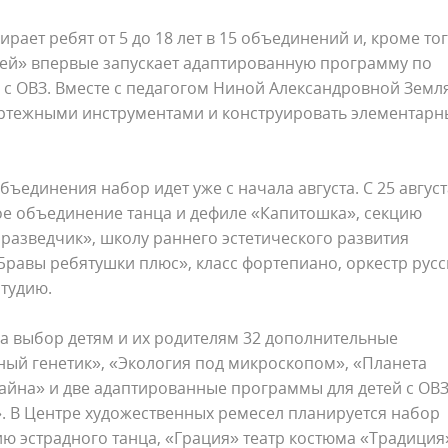
ирает ребят от 5 до 18 лет в 15 объединений и, кроме тог
ей» впервые запускает адаптированную программу по
с ОВЗ. Вместе с педагогом Ниной Александровной Земл
ертежными инструментами и конструировать элементарн
бъединения набор идет уже с начала августа. С 25 август
кое объединение танца и дефиле «Капитошка», секцию
разведчик», школу раннего эстетического развития
равы ребятушки плюс», класс фортепиано, оркестр русс
тудию.
на выбор детям и их родителям 32 дополнительные
ный генетик», «Экология под микроскопом», «Планета
айна» и две адаптированные программы для детей с ОВЗ
. В Центре художественных ремесел планируется набор
дию эстрадного танца, «Грация» театр костюма «Традиция