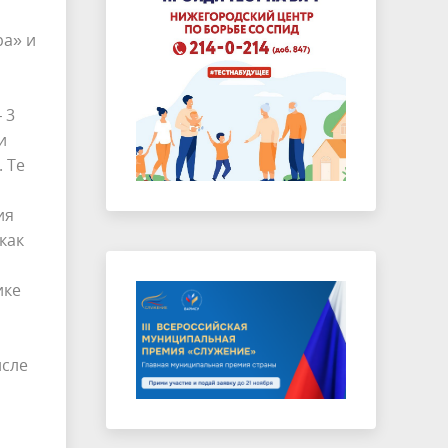
ра» и
 3
и
 Те
ия
как
ике
исле