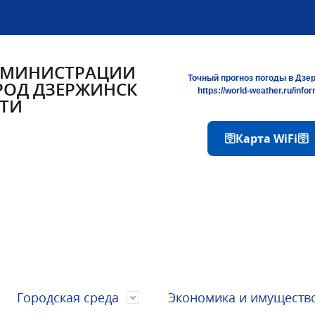
ДМИНИСТРАЦИИ
Точный прогноз погоды в Дзе
РОД ДЗЕРЖИНСК
https://world-weather.ru/info
ТИ
🛜Карта WiFi🛜
Городская среда
Экономика и имуществ