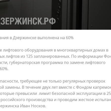
ания в Дзержинске выполнена на 60%
е лифтового оборудования в многоквартирных домах в
вых лифтов из 125 запланированных. По информации Фо
сти, губернаторская программа по замене лифтового
60%.
асности, требующее не только регулярных проверок
ой замены. В течение двух лет вместе с Фондом капремо
которые превысили лимит безопасной эксплуатации в 25 
российского производства и проводим жесткое испыта
Дзержинска Иван Носков.