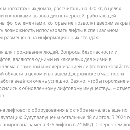
 многоэтажных домах, рассчитаны на 320 кг, в целях
и и кнопками вызова диспетчерской, работающей
ны фотоэлементами, которые не позволят дверям закрыт
сть возможность использовать лифты в специальном
м размещена на информационных стендах.
ия для проживания людей. Вопросы безопасности и
фтов, являются одними из ключевых для жизни в
облема с заменой и модернизацией лифтового хозяйств
ой области в целом и в нашем Дзержинске в частности
абота ведётся очень успешно. Важно, чтобы горожане э
осились к обновленному лифтовому имуществу», – отме
ов.
на лифтового оборудования в октябре началась еще по 
плуатацию будут запущены остальные 48 лифтов. В 2024 г
ланирована замена 335 лифтов в 74 МКД. С перечнем до