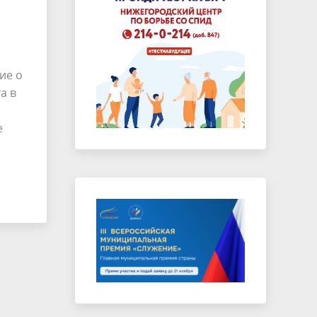
ие о
а в
е