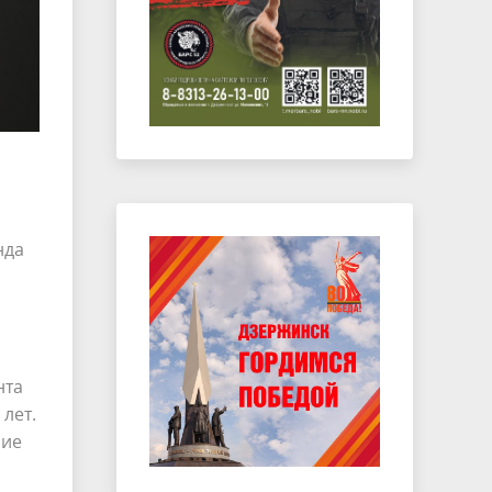
нда
нта
лет.
ние