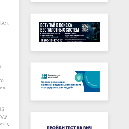
ься,
а
то
тил
16
оду
мов,