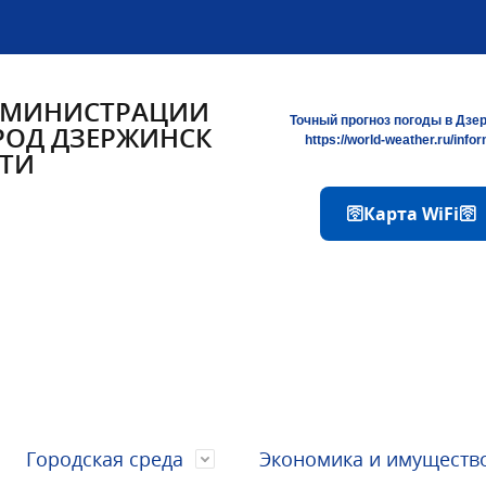
ДМИНИСТРАЦИИ
Точный прогноз погоды в Дзе
РОД ДЗЕРЖИНСК
https://world-weather.ru/info
ТИ
🛜Карта WiFi🛜
Городская среда
Экономика и имуществ