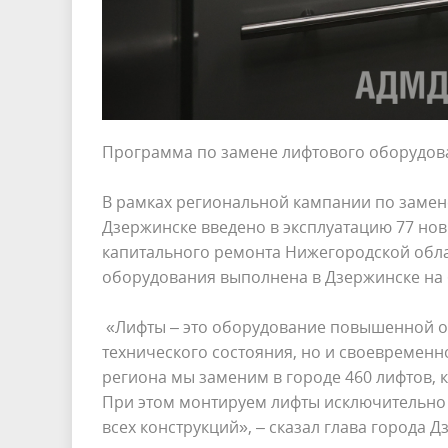
Программа по замене лифтового оборудов
В рамках региональной кампании по замен
Дзержинске введено в эксплуатацию 77 но
капитального ремонта Нижегородской обла
оборудования выполнена в Дзержинске на 
«Лифты – это оборудование повышенной оп
технического состояния, но и своевременн
региона мы заменим в городе 460 лифтов, 
При этом монтируем лифты исключительно 
всех конструкций», – сказал глава города 