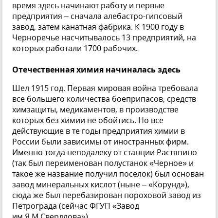
время здесь начинают работу и первые
предприятия – сначала алебастро-гипсовый
завод, затем канатная фабрика. К 1900 году в
Черноречье насчитывалось 13 предприятий, на
которых работали 1700 рабочих.
Отечественная химия начиналась здесь
Шел 1915 год. Первая мировая война требовала
все большего количества боеприпасов, средств
химзащиты, медикаментов, в производстве
которых без химии не обойтись. Но все
действующие в те годы предприятия химии в
России были зависимы от иностранных фирм.
Именно тогда неподалеку от станции Растяпино
(так был переименован полустанок «Черное» и
такое же название получил поселок) был основан
завод минеральных кислот (ныне – «Корунд»),
сюда же был перебазирован пороховой завод из
Петрограда (сейчас ФГУП «Завод
им.Я.М.Свердлова»).