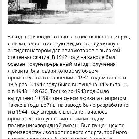
Завод производил отравляющие вещества: иприт,
люизит, хлор, этиловую жидкость, служившую
антидетонатором для авиамоторов с высокой
степенью сжатия. В 1942 году на заводе был
освоен полунепрерывный метод получения
люизита, благодаря которому объем
производства в сравнении с 1941 годом вырос в
18,5 раз. В 1942 году было выпущено 14 905 тонн,
а в 1943 – 18 630. Только за 1943 год было
выпущено 10 286 тонн смеси люизита с ипритом.
Также в годы войны на заводе было разработано
и в 1944 году впервые в стране началось
производство суспензионным методом
поливинилхлоридной смолы. Был пущен цех по
производству изопропилового спирта, тройного