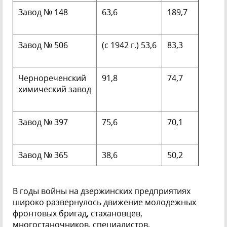
Завод № 148
63,6
189,7
Завод № 506
(с 1942 г.) 53,6
83,3
Чернореченский
91,8
74,7
химический завод
Завод № 397
75,6
70,1
Завод № 365
38,6
50,2
В годы войны на дзержинских предприятиях
широко развернулось движение молодежных
фронтовых бригад, стахановцев,
многостаночников, специалистов,