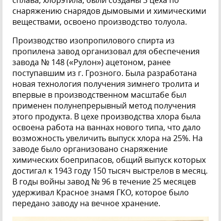
сплава, хлорэтила, были созданы 3 цеха по
снаряжению снарядов дымовыми и химическими
веществами, освоено производство толуола.
Производство изопропилового спирта из
пропилена завод организовал для обеспечения
завода № 148 («Рулон») ацетоном, ранее
поступавшим из г. Грозного. Была разработана
новая технология получения зимнего тролита и
впервые в производственном масштабе был
применен полунепрерывный метод получения
этого продукта. В цехе производства хлора была
освоена работа на ваннах нового типа, что дало
возможность увеличить выпуск хлора на 25%. На
заводе было организовано снаряжение
химических боеприпасов, общий выпуск которых
достигал к 1943 году 150 тысяч выстрелов в месяц.
В годы войны завод № 96 в течение 25 месяцев
удерживал Красное знамя ГКО, которое было
передано заводу на вечное хранение.