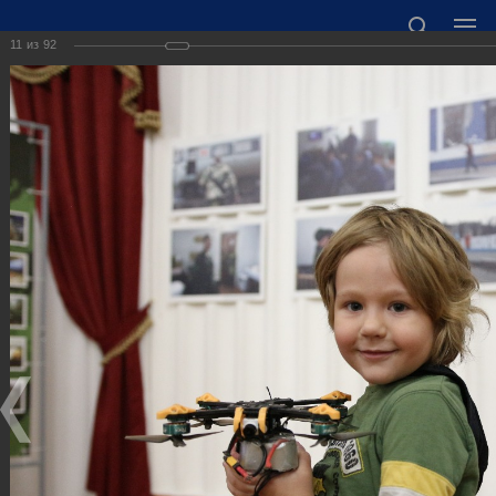
11
из
92
ОФИЦИАЛЬНЫЙ САЙТ АДМИНИСТРАЦИИ
ГОРОДСКОГО ОКРУГА ГОРОД ДЗЕРЖИНСК
НИЖЕГОРОДСКОЙ ОБЛАСТИ
Точный прогноз погоды в Дзержинске
https://world-weather.ru/informers/
🛜Карта WiFi🛜
606000 Нижегородская область, г. Дзержинск,
пл. Дзержинского, д. 1