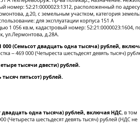
51 А техперевооруж. пр-ва поликар., назначение: нежил
вый номер: 52:21:0000023:1312, расположенный по адресу
рмонтова, д.20, с земельным участком, категория земель
пользование: для эксплуатации корпуса 151 А
ю 1 056 кв.м, кадастровый номер: 52:21:0000023:1604, п
, ул.Лермонтова, д.28А.
 000 (Семьсот двадцать одна тысяча) рублей, включ
стка – 469 000 (Четыреста шестьдесят девять тысяч) рубл
 четыре тысячи двести) рублей.
ь тысяч пятьсот) рублей.
от двадцать одна тысяча) рублей, включая НДС
, в том
000 (Четыреста шестьдесят девять тысяч) рублей (НДС не