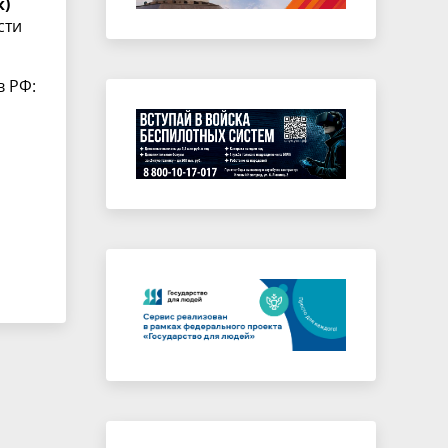
к)
сти
в РФ: