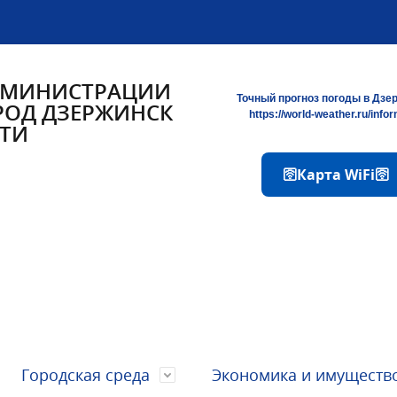
ДМИНИСТРАЦИИ
Точный прогноз погоды в Дзе
РОД ДЗЕРЖИНСК
https://world-weather.ru/info
ТИ
🛜Карта WiFi🛜
Городская среда
Экономика и имуществ