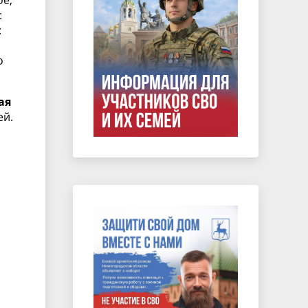
ое,
:
:
о
ая
ей.