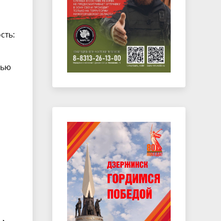
сть:
дью