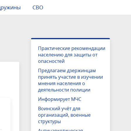
дружины
СВО
ы
Международное сотрудничество
Муниципальные правовые
Общественный транспорт
Малый и средний бизнес
Молодежь
ОЭЗ "Кулибин"
СМИ о нас
Единый стиль оформления
документы
празднования Дня Города 2025
боты
Налоги
Гражданское общество
Инвестиционная карта
Практические рекомендации
Дума города Дзержинска
Нижегородской области
ощь
Волонтерство
населению для защиты от
опасностей
йствия
ные
Муниципальная служба
Инвестиционная карта городского
округа
Предлагаем дзержинцам
принять участие в изучении
анды
Контактная информация
мнения населения о
деятельности полиции
Информирует МЧС
Воинский учёт для
организаций, военные
структуры
Антинаркотическая