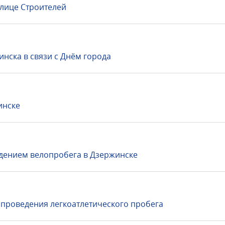
лице Строителей
нска в связи с Днём города
инске
едением велопробега в Дзержинске
 проведения легкоатлетического пробега