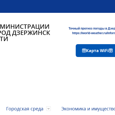
ДМИНИСТРАЦИИ
Точный прогноз погоды в Дзе
РОД ДЗЕРЖИНСК
https://world-weather.ru/info
ТИ
🛜Карта WiFi🛜
Городская среда
Экономика и имуществ