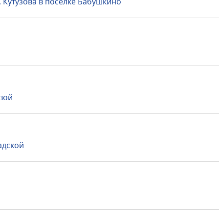
 Кутузова в поселке Бабушкино
вой
адской